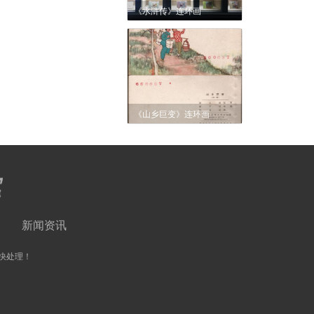
《水浒传》连环画
《山乡巨变》连环画
新闻资讯
快处理！