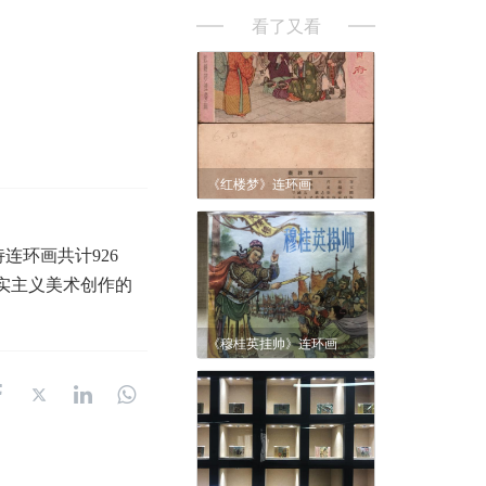
看了又看
《红楼梦》连环画
连环画共计926
现实主义美术创作的
《穆桂英挂帅》连环画