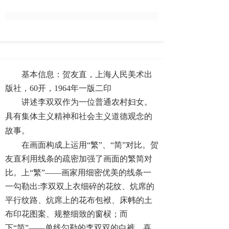
基本信息：贺友直，上海人民美术出
版社，60开，1964年一版二印
作为一位
讲述李双双
普通农村妇女。
具有集体主义精神和社会主义道德观念的
故事
。
在画面构成上运用“繁”、“简”对比。贺
友直利用线条的疏密加强了画面的繁简对
比。上“繁”——画家用细密优美的线条一
一勾勒出:李双双上衣细碎的花纹、炕席的
平行纹路、炕席上的花布包袱、床帏的土
布印花图案、规整细致的窗棂；而
下“简”——单线勾勒的李双双的白裤、喜