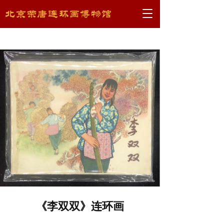
T
o
g
g
l
e
n
a
v
i
g
a
t
i
o
n
《李双双》连环画