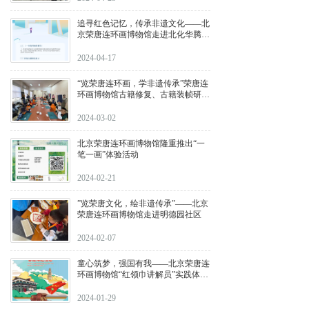
追寻红色记忆，传承非遗文化——北
京荣唐连环画博物馆走进北化华腾易
心堂文创园
2024-04-17
“览荣唐连环画，学非遗传承”荣唐连
环画博物馆古籍修复、古籍装帧研学
课圆满结束
2024-03-02
北京荣唐连环画博物馆隆重推出“一
笔一画”体验活动
2024-02-21
”览荣唐文化，绘非遗传承”——北京
荣唐连环画博物馆走进明德园社区
2024-02-07
童心筑梦，强国有我——北京荣唐连
环画博物馆“红领巾讲解员”实践体验
活动招募！少先队员快来报名吧！
2024-01-29