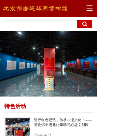
T
o
g
g
l
e
n
a
v
i
g
a
t
i
o
n
特色活动
追寻红色记忆，传承非遗文化！——
博物馆走进北化华腾易心堂文创园活
动圆满结束
2024-04-23