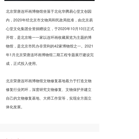
北京荣唐连环画博物馆坐落于北化华腾易心堂文创园
内，2020年经北京市文物局和民政局批准，由北京易
心堂文化集团全资捐赠设立，于2020年10月10日正式
开馆，是北京唯一一家以连环画收藏展览为主题的博
物馆，是北京市民办非营利的42家博物馆之一。2021
年1月北京荣唐连环画博物馆二期工程专题展厅建设完
成，正式投入使用。
北京荣唐连环画博物馆文物修复基地着力于打造文物
修复行业闭环，深度研究文物修复、文物保护并建立
自己的文物修复基地、大师工作室等，实现全方面立
体化发展。