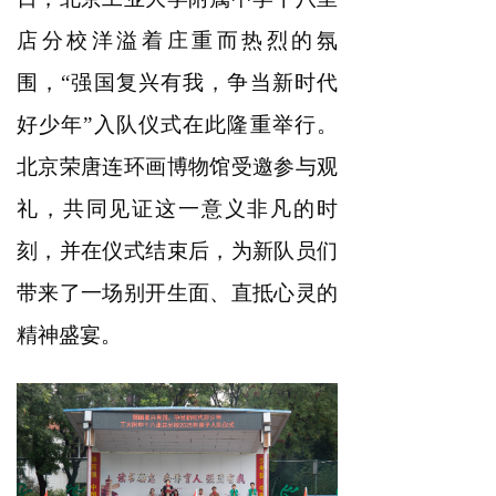
店分校洋溢着庄重而热烈的氛
围，“强国复兴有我，争当新时代
好少年”入队仪式在此隆重举行。
北京荣唐连环画博物馆受邀参与观
礼，共同见证这一意义非凡的时
刻，并在仪式结束后，为新队员们
带来了一场别开生面、直抵心灵的
精神盛宴。