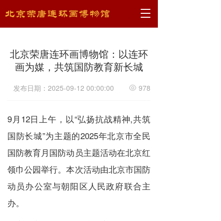
T
o
g
g
北京荣唐连环画博物馆：以连环
l
e
画为媒，共筑国防教育新长城
n
a
发布日期：2025-09-12 00:00:00
978
v
i
g
9月12日上午，以“弘扬抗战精神,共筑
a
t
国防长城”为主题的2025年北京市全民
i
国防教育月国防动员主题活动在北京红
o
n
领巾公园举行。本次活动由北京市国防
动员办公室与朝阳区人民政府联合主
办。