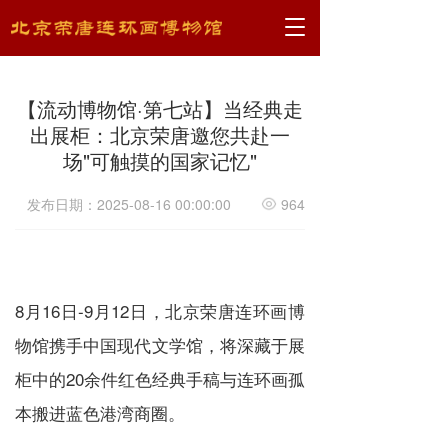
T
o
g
g
【流动博物馆·第七站】当经典走
l
e
出展柜：北京荣唐邀您共赴一
n
场"可触摸的国家记忆"
a
v
发布日期：2025-08-16 00:00:00
964
i
g
a
t
i
o
8月16日-9月12日，北京荣唐连环画博
n
物馆携手中国现代文学馆，将深藏于展
柜中的20余件红色经典手稿与连环画孤
本搬进蓝色港湾商圈。