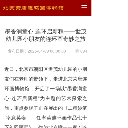
T
o
g
g
墨香润童心·连环启新程——世茂
l
e
幼儿园小朋友的连环画奇妙之旅
n
a
发布日期：2025-04-09 00:00:00
894
v
i
g
近日，北京市朝阳区世茂幼儿园的小朋
a
t
友们在老师的带领下，走进北京荣唐连
i
环画博物馆，开启了一场以“墨香润童
o
n
心·连环启新程”为主题的艺术探索之
旅，重点参观了正在展出的《工精妙笔
·率意英姿——任率英连环画作品七十
五年回顾展》。作为北京唯一一家以连