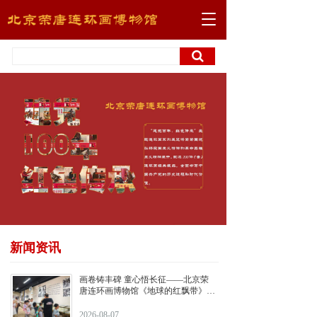
T
o
g
g
l
e
n
a
v
i
g
a
t
i
o
n
新闻资讯
画卷铸丰碑 童心悟长征——北京荣
唐连环画博物馆《地球的红飘带》红
色连环画主题研学活动圆满落幕
2026-08-07